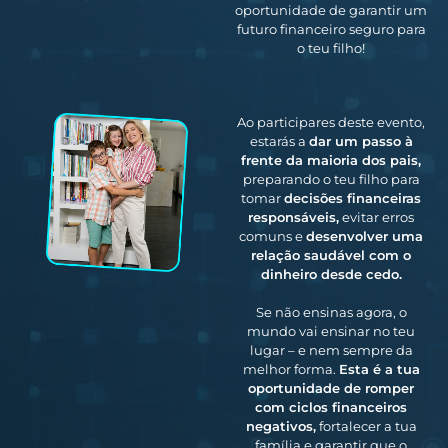
oportunidade de garantir um
futuro financeiro seguro para
o teu filho!
Ao participares deste evento,
estarás a
dar um passo à
frente da maioria dos pais,
preparando o teu filho para
tomar
decisões financeiras
responsáveis,
evitar erros
comuns e
desenvolver uma
relação saudável com o
dinheiro desde cedo.
Se não ensinas agora, o
mundo vai ensinar no teu
lugar – e nem sempre da
melhor forma.
Esta é a tua
oportunidade de romper
com ciclos financeiros
negativos,
fortalecer a tua
família e garantir que o