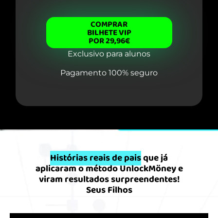
COMPRAR
BILHETE VIP
POR 29,96€
Exclusivo para alunos
Pagamento 100% seguro
Histórias reais de pais
que já
aplicaram o método UnlockMöney e
viram resultados surpreendentes!
Seus Filhos