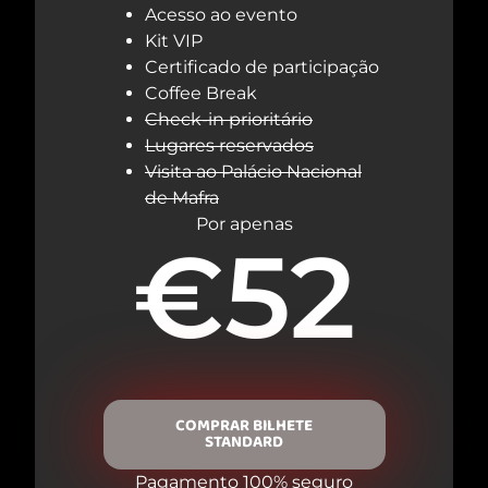
Acesso ao evento
Kit VIP
Certificado de participação
Coffee Break
Check-in prioritário
Lugares reservados
Visita ao Palácio Nacional
de Mafra
Por apenas
€52
COMPRAR BILHETE
STANDARD
Pagamento 100% seguro