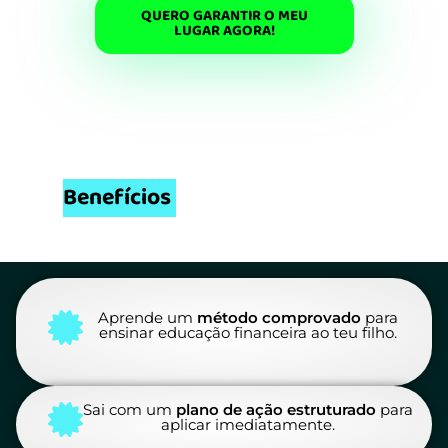
QUERO GARANTIR O MEU
LUGAR AGORA!
Benefícios
Exclusivos de
Participar no Evento
Aprende um
método comprovado
para
ensinar educação financeira ao teu filho.
Sai com um
plano de ação estruturado
para
aplicar imediatamente.