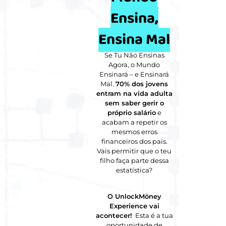
Ensina,
Ensina Mal
Se Tu Não Ensinas
Agora, o Mundo
Ensinará – e Ensinará
Mal.
70% dos jovens
entram na vida adulta
sem saber gerir o
próprio salário
e
acabam a repetir os
mesmos erros
financeiros dos pais.
Vais permitir que o teu
filho faça parte dessa
estatística?
O UnlockMöney
Experience vai
acontecer!
Esta é a tua
oportunidade de