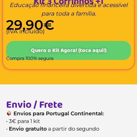
Kit 3 Cofrinhos +1
Educação financeira divertida e acessível
para toda a família.
29,90€
(IVA incluído)
Quero o Kit Agora! (toca aqui!)
Compra 100% segura
Envio / Frete
Envios para Portugal Continental:
• 3€ para 1 kit
•
Envio gratuito
a partir do segundo